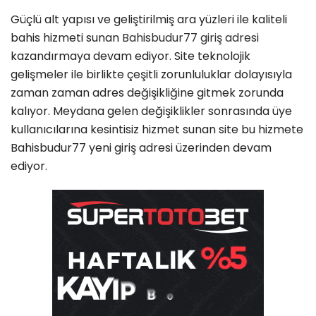
Güçlü alt yapısı ve geliştirilmiş ara yüzleri ile kaliteli
bahis hizmeti sunan
Bahisbudur77 giri
ş adresi
kazandırmaya devam ediyor. Site teknolojik
gelişmeler ile birlikte çeşitli zorunluluklar dolayısıyla
zaman zaman adres değişikliğine gitmek zorunda
kalıyor. Meydana gelen değişiklikler sonrasında üye
kullanıcılarına kesintisiz hizmet sunan site bu hizmete
Bahisbudur77 yeni giriş adresi üzerinden devam
ediyor.