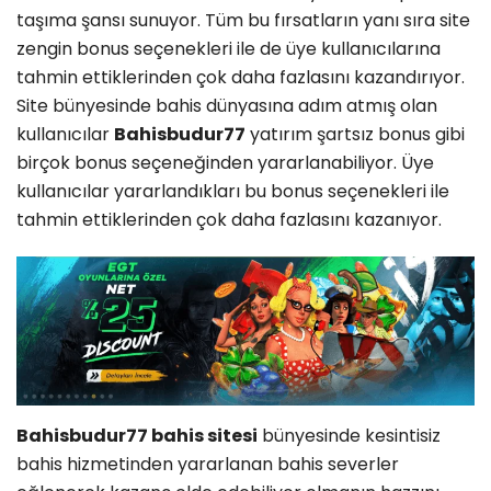
taşıma şansı sunuyor. Tüm bu fırsatların yanı sıra site
zengin bonus seçenekleri ile de üye kullanıcılarına
tahmin ettiklerinden çok daha fazlasını kazandırıyor.
Site bünyesinde bahis dünyasına adım atmış olan
kullanıcılar
Bahisbudur77
yatırım şartsız bonus gibi
birçok bonus seçeneğinden yararlanabiliyor. Üye
kullanıcılar yararlandıkları bu bonus seçenekleri ile
tahmin ettiklerinden çok daha fazlasını kazanıyor.
Bahisbudur77 bahis sitesi
bünyesinde kesintisiz
bahis hizmetinden yararlanan bahis severler