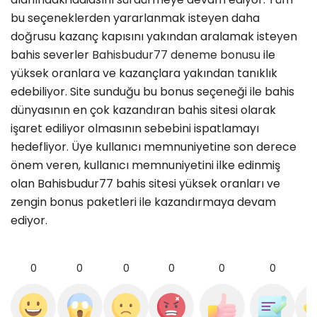
bu seçeneklerden yararlanmak isteyen daha
doğrusu kazanç kapısını yakından aralamak isteyen
bahis severler
Bahisbudur77 deneme bonusu
ile
yüksek oranlara ve kazançlara yakından tanıklık
edebiliyor. Site sunduğu bu bonus seçeneği ile bahis
dünyasının en çok kazandıran bahis sitesi olarak
işaret ediliyor olmasının sebebini ispatlamayı
hedefliyor. Üye kullanıcı memnuniyetine son derece
önem veren, kullanıcı memnuniyetini ilke edinmiş
olan Bahisbudur77 bahis sitesi yüksek oranları ve
zengin bonus paketleri ile kazandırmaya devam
ediyor.
0
0
0
0
0
0