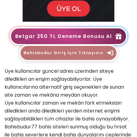
Betgar 250 TL Deneme Bonusu Al
Bahisbudur Giriş İçin Tıklayınız
Üye kullanıcılar güncel adres üzerinden siteye
diledikleri an erişim sağlayabiliyorlar. Üye
kullanıcılarına alternatif giriş seçenekleri de sunan
site zaman ve mekâna meydan okuyor.
Üye kullanıcılar zaman ve mekân fark etmeksizin
diledikleri anda diledikleri yerden internet erişimi
sağlayabildikleri tüm cihazlar ile bahis oynayabiliyor.
Bahisbudur77
bahis siteleri
sunmuş olduğu bu fırsat
ile bahis severlere kendi bahis dünyalarını ceplerinde