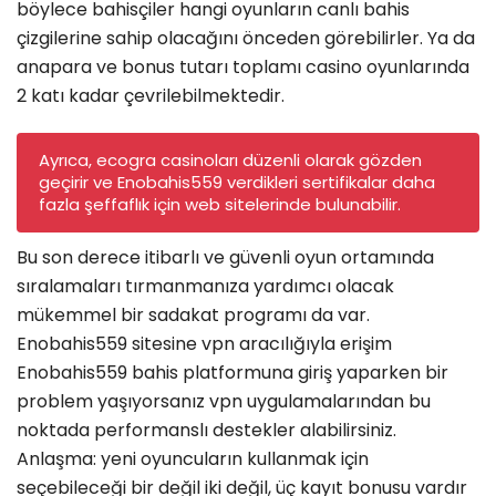
böylece bahisçiler hangi oyunların canlı bahis
çizgilerine sahip olacağını önceden görebilirler. Ya da
anapara ve bonus tutarı toplamı casino oyunlarında
2 katı kadar çevrilebilmektedir.
Ayrıca, ecogra casinoları düzenli olarak gözden
geçirir ve Enobahis559 verdikleri sertifikalar daha
fazla şeffaflık için web sitelerinde bulunabilir.
Bu son derece itibarlı ve güvenli oyun ortamında
sıralamaları tırmanmanıza yardımcı olacak
mükemmel bir sadakat programı da var.
Enobahis559 sitesine vpn aracılığıyla erişim
Enobahis559 bahis platformuna giriş yaparken bir
problem yaşıyorsanız vpn uygulamalarından bu
noktada performanslı destekler alabilirsiniz.
Anlaşma: yeni oyuncuların kullanmak için
seçebileceği bir değil iki değil, üç kayıt bonusu vardır