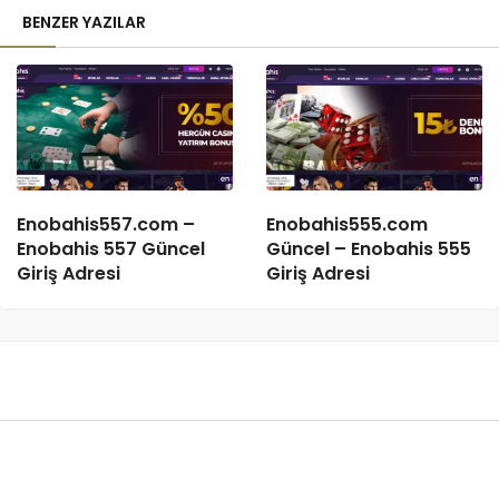
BENZER YAZILAR
Enobahis557.com –
Enobahis555.com
Enobahis 557 Güncel
Güncel – Enobahis 555
Giriş Adresi
Giriş Adresi