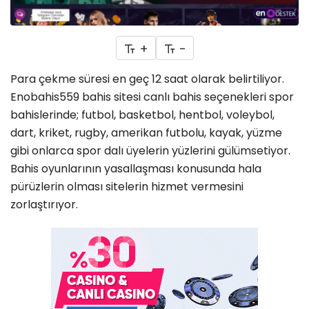
+
-
Para çekme süresi en geç 12 saat olarak belirtiliyor.
Enobahis559 bahis sitesi canlı bahis seçenekleri spor
bahislerinde; futbol, basketbol, hentbol, voleybol,
dart, kriket, rugby, amerikan futbolu, kayak, yüzme
gibi onlarca spor dalı üyelerin yüzlerini gülümsetiyor.
Bahis oyunlarının yasallaşması konusunda hala
pürüzlerin olması sitelerin hizmet vermesini
zorlaştırıyor.