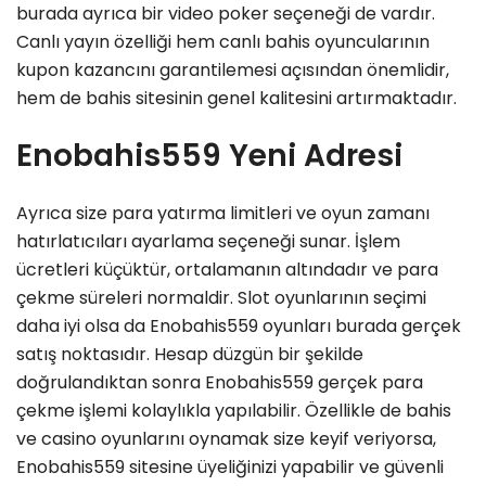
burada ayrıca bir video poker seçeneği de vardır.
Canlı yayın özelliği hem canlı bahis oyuncularının
kupon kazancını garantilemesi açısından önemlidir,
hem de bahis sitesinin genel kalitesini artırmaktadır.
Enobahis559 Yeni Adresi
Ayrıca size para yatırma limitleri ve oyun zamanı
hatırlatıcıları ayarlama seçeneği sunar. İşlem
ücretleri küçüktür, ortalamanın altındadır ve para
çekme süreleri normaldir. Slot oyunlarının seçimi
daha iyi olsa da Enobahis559 oyunları burada gerçek
satış noktasıdır. Hesap düzgün bir şekilde
doğrulandıktan sonra Enobahis559 gerçek para
çekme işlemi kolaylıkla yapılabilir. Özellikle de bahis
ve casino oyunlarını oynamak size keyif veriyorsa,
Enobahis559 sitesine üyeliğinizi yapabilir ve güvenli