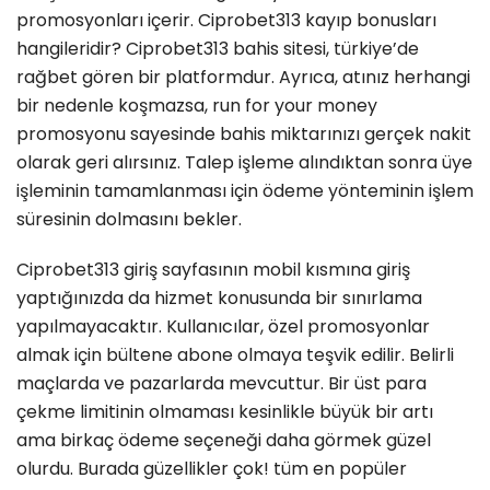
promosyonları içerir. Ciprobet313 kayıp bonusları
hangileridir? Ciprobet313 bahis sitesi, türkiye’de
rağbet gören bir platformdur. Ayrıca, atınız herhangi
bir nedenle koşmazsa, run for your money
promosyonu sayesinde bahis miktarınızı gerçek nakit
olarak geri alırsınız. Talep işleme alındıktan sonra üye
işleminin tamamlanması için ödeme yönteminin işlem
süresinin dolmasını bekler.
Ciprobet313 giriş sayfasının mobil kısmına giriş
yaptığınızda da hizmet konusunda bir sınırlama
yapılmayacaktır. Kullanıcılar, özel promosyonlar
almak için bültene abone olmaya teşvik edilir. Belirli
maçlarda ve pazarlarda mevcuttur. Bir üst para
çekme limitinin olmaması kesinlikle büyük bir artı
ama birkaç ödeme seçeneği daha görmek güzel
olurdu. Burada güzellikler çok! tüm en popüler