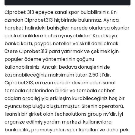
Ciprobet 313 epeyce sanal spor bulabilirsiniz. En
azından Ciprobet313 hiçbirinde bulunmaz. Ayrıca,
hareket halindeki bahisçiler nerede olurlarsa olsunlar
canlı etkinliklere bahis oynayabilirler. Kredi veya
banka kartı, paypal, neteller ve skrill dahil olmak
üzere Ciprobet313 para yatırmak ve çekmek için
popüler ödeme yöntemlerinin çoğunu
kullanabilirsiniz. Ancak, bedava dönüşlerinizle
kazanabileceğiniz maksimum tutar 2,50 tl’dir.
Ciprobet313, en uzun süredir devam eden sanal
tombala sitelerinden biridir ve tombala sohbet
odaları aracılığıyla etkileşim kurabileceğiniz hoş bir
oyuncu topluluğu oluşturmuştur. Sitenin operatörü,
lisanslı bir şirket olan techsolutions group nv’dir. İyi
organize edilmiş yardım merkezi, kullanıcılara
bankacılık, promosyonlar, spor kuralları ve daha pek