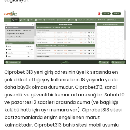
Ciprobet 313 yeni giriş adresinin üyelik sırasında en
çok dikkat ettiği şey kullanıcıların 18 yaşında ya da
daha büyük olması durumudur. Ciprobet313, sanal
güvenlik ve güvenli bir kumar ortamı sağlar. Sabah 10
ve pazartesi 2 saatleri arasında cuma (ve bağlılığı
kulübü hattı için ayrı numara var). Ciprobet313 sitesi
bazı zamanlarda erişim engellenen maruz
kalmaktadır. Ciprobet313 bahis sitesi mobil uyumlu