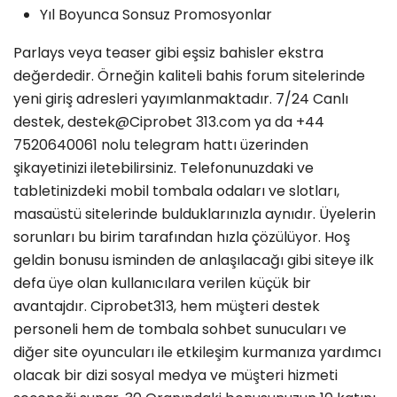
Yıl Boyunca Sonsuz Promosyonlar
Parlays veya teaser gibi eşsiz bahisler ekstra
değerdedir. Örneğin kaliteli bahis forum sitelerinde
yeni giriş adresleri yayımlanmaktadır. 7/24 Canlı
destek, destek@Ciprobet 313.com ya da +44
7520640061 nolu telegram hattı üzerinden
şikayetinizi iletebilirsiniz. Telefonunuzdaki ve
tabletinizdeki mobil tombala odaları ve slotları,
masaüstü sitelerinde bulduklarınızla aynıdır. Üyelerin
sorunları bu birim tarafından hızla çözülüyor. Hoş
geldin bonusu isminden de anlaşılacağı gibi siteye ilk
defa üye olan kullanıcılara verilen küçük bir
avantajdır. Ciprobet313, hem müşteri destek
personeli hem de tombala sohbet sunucuları ve
diğer site oyuncuları ile etkileşim kurmanıza yardımcı
olacak bir dizi sosyal medya ve müşteri hizmeti