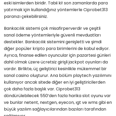
eski isimlerden biridir. Tabii ki! son zamanlarda para
yatırmak için kullandığınız yöntemlerle Ciprobet313
paranızı çekebilirsiniz.
Bankacılık sistemi çok misafirperverdir ve çeşitli
sanal ödeme yöntemleriyle güvenli mevduatları
destekler. Bankacılık sistemini genişletti ve şimdi
diğer popüler kripto para birimlerini de kabul ediyor.
Ayrıca, finanse edilen oyuncular için pazartesi günleri
dahil olmak üzere ücretsiz girişli jackpot oyunları da
vardır. Birlikte, üç geliştirici kesinlikle mükemmel bir
sanal casino oluşturur. Ana bölüm playtech yazılımını
kullanıyor ancak sitede diğer en iyi geliştiricilerden
çok daha fazla başlık var. Ciprobet313
döndürülebilecek 550’den fazla harika slot oyunu var
ve bunlar netent, nextgen, eyecon, ıgt ve wms gibi en
büyük yazılım sağlayıcılarından bazıları tarafından
sağlanıyor.