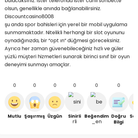
bulacaksınız. İster telefonda ister canlı sohbette
olsun, genellikle anında bağlanabilirsiniz.
Discountcasino8008
şu ​​anda spor bahisleri için yerel bir mobil uygulama
sunmamaktadır. Nitelikli herhangi bir slot oyununu
oynadığınızda, bir “opt ın” düğmesi göreceksiniz.
Ayrıca her zaman güvenebileceğiniz hızlı ve güler
yüzlü müşteri hizmetleri sunarak birinci sınıf bir oyun
deneyimi sunmayı amaçlar.
0
0
0
0
0
0
Mutlu
Şaşırmış
Üzgün
Sinirli
Beğendim
Doğru
Se
Bilgi