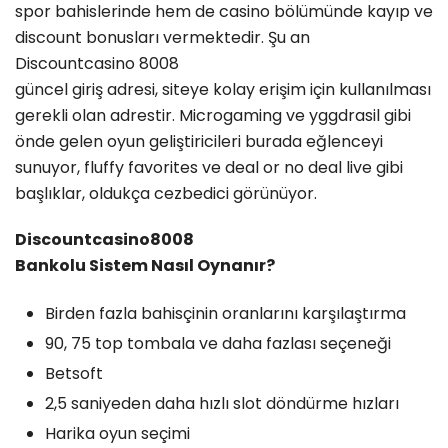
spor bahislerinde hem de casino bölümünde kayıp ve
discount bonusları vermektedir. Şu an
Discountcasino 8008
güncel giriş adresi, siteye kolay erişim için kullanılması
gerekli olan adrestir. Microgaming ve yggdrasil gibi
önde gelen oyun geliştiricileri burada eğlenceyi
sunuyor, fluffy favorites ve deal or no deal live gibi
başlıklar, oldukça cezbedici görünüyor.
Discountcasino8008
Bankolu Sistem Nasıl Oynanır?
Birden fazla bahisçinin oranlarını karşılaştırma
90, 75 top tombala ve daha fazlası seçeneği
Betsoft
2,5 saniyeden daha hızlı slot döndürme hızları
Harika oyun seçimi