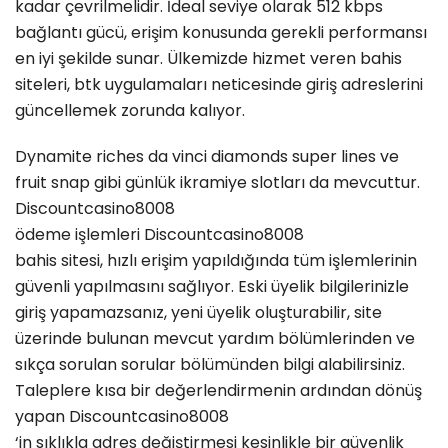
kadar çevrilmelidir. İdeal seviye olarak 512 kbps
bağlantı gücü, erişim konusunda gerekli performansı
en iyi şekilde sunar. Ülkemizde hizmet veren bahis
siteleri, btk uygulamaları neticesinde giriş adreslerini
güncellemek zorunda kalıyor.
Dynamite riches da vinci diamonds super lines ve
fruit snap gibi günlük ikramiye slotları da mevcuttur.
Discountcasino8008
ödeme işlemleri Discountcasino8008
bahis sitesi, hızlı erişim yapıldığında tüm işlemlerinin
güvenli yapılmasını sağlıyor. Eski üyelik bilgilerinizle
giriş yapamazsanız, yeni üyelik oluşturabilir, site
üzerinde bulunan mevcut yardım bölümlerinden ve
sıkça sorulan sorular bölümünden bilgi alabilirsiniz.
Taleplere kısa bir değerlendirmenin ardından dönüş
yapan Discountcasino8008
‘in sıklıkla adres değiştirmesi kesinlikle bir güvenlik