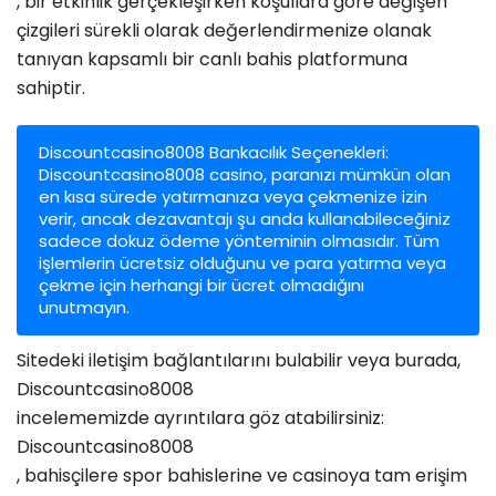
, bir etkinlik gerçekleşirken koşullara göre değişen
çizgileri sürekli olarak değerlendirmenize olanak
tanıyan kapsamlı bir canlı bahis platformuna
sahiptir.
Discountcasino8008 Bankacılık Seçenekleri:
Discountcasino8008 casino, paranızı mümkün olan
en kısa sürede yatırmanıza veya çekmenize izin
verir, ancak dezavantajı şu anda kullanabileceğiniz
sadece dokuz ödeme yönteminin olmasıdır. Tüm
işlemlerin ücretsiz olduğunu ve para yatırma veya
çekme için herhangi bir ücret olmadığını
unutmayın.
Sitedeki iletişim bağlantılarını bulabilir veya burada,
Discountcasino8008
incelememizde ayrıntılara göz atabilirsiniz:
Discountcasino8008
, bahisçilere spor bahislerine ve casinoya tam erişim