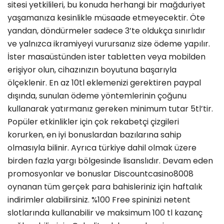
sitesi yetkilileri, bu konuda herhangi bir mağduriyet
yaşamanıza kesinlikle müsaade etmeyecektir. Öte
yandan, döndürmeler sadece 3’te oldukça sınırlıdır
ve yalnızca ikramiyeyi vurursanız size ödeme yapılır.
İster masaüstünden ister tabletten veya mobilden
erişiyor olun, cihazınızın boyutuna başarıyla
ölçeklenir. En az 10tl eklemenizi gerektiren paypal
dışında, sunulan ödeme yöntemlerinin çoğunu
kullanarak yatırmanız gereken minimum tutar 5tl’tir.
Popüler etkinlikler için çok rekabetçi çizgileri
korurken, en iyi bonuslardan bazılarına sahip
olmasıyla bilinir. Ayrıca türkiye dahil olmak üzere
birden fazla yargı bölgesinde lisanslıdır. Devam eden
promosyonlar ve bonuslar Discountcasino8008
oynanan tüm gerçek para bahisleriniz için haftalık
indirimler alabilirsiniz. %100 Free spininizi netent
slotlarında kullanabilir ve maksimum 100 tl kazanç