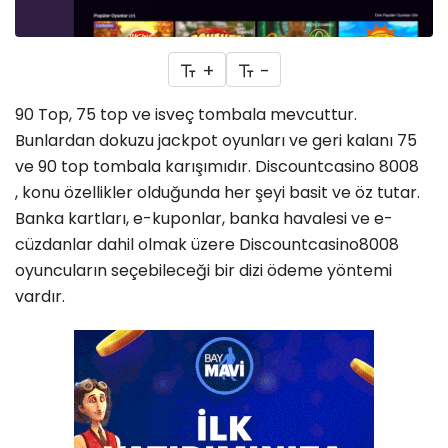
+
-
90 Top, 75 top ve isveç tombala mevcuttur.
Bunlardan dokuzu jackpot oyunları ve geri kalanı 75
ve 90 top tombala karışımıdır. Discountcasino 8008
, konu özellikler olduğunda her şeyi basit ve öz tutar.
Banka kartları, e-kuponlar, banka havalesi ve e-
cüzdanlar dahil olmak üzere Discountcasino8008
oyuncuların seçebileceği bir dizi ödeme yöntemi
vardır.