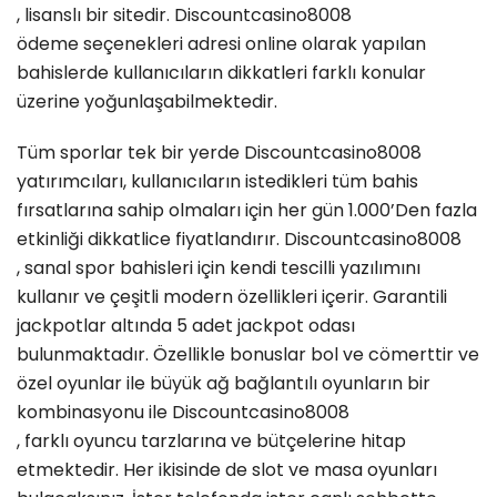
, lisanslı bir sitedir. Discountcasino8008
ödeme seçenekleri adresi online olarak yapılan
bahislerde kullanıcıların dikkatleri farklı konular
üzerine yoğunlaşabilmektedir.
Tüm sporlar tek bir yerde Discountcasino8008
yatırımcıları, kullanıcıların istedikleri tüm bahis
fırsatlarına sahip olmaları için her gün 1.000’Den fazla
etkinliği dikkatlice fiyatlandırır. Discountcasino8008
, sanal spor bahisleri için kendi tescilli yazılımını
kullanır ve çeşitli modern özellikleri içerir. Garantili
jackpotlar altında 5 adet jackpot odası
bulunmaktadır. Özellikle bonuslar bol ve cömerttir ve
özel oyunlar ile büyük ağ bağlantılı oyunların bir
kombinasyonu ile Discountcasino8008
, farklı oyuncu tarzlarına ve bütçelerine hitap
etmektedir. Her ikisinde de slot ve masa oyunları