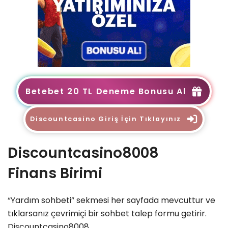
Betebet 20 TL Deneme Bonusu Al
Discountcasino Giriş İçin Tıklayınız
Discountcasino8008
Finans Birimi
“Yardım sohbeti” sekmesi her sayfada mevcuttur ve
tıklarsanız çevrimiçi bir sohbet talep formu getirir.
Discountcasino8008