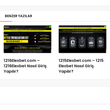
BENZER YAZILAR
1216Elexbet.com –
1215Elexbet.com – 1215
1216Elexbet Nasıl Giriş
Elexbet Nasıl Giriş
Yapılır?
Yapılır?