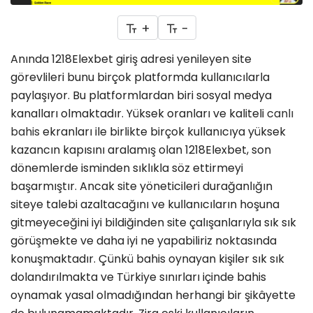
+
-
Anında 1218Elexbet giriş adresi yenileyen site
görevlileri bunu birçok platformda kullanıcılarla
paylaşıyor. Bu platformlardan biri sosyal medya
kanalları olmaktadır. Yüksek oranları ve kaliteli
canlı
bahis
ekranları ile birlikte birçok kullanıcıya yüksek
kazancın kapısını aralamış olan 1218Elexbet, son
dönemlerde isminden sıklıkla söz ettirmeyi
başarmıştır. Ancak site yöneticileri durağanlığın
siteye talebi azaltacağını ve kullanıcıların hoşuna
gitmeyeceğini iyi bildiğinden site çalışanlarıyla sık sık
görüşmekte ve daha iyi ne yapabiliriz noktasında
konuşmaktadır. Çünkü bahis oynayan kişiler sık sık
dolandırılmakta ve Türkiye sınırları içinde bahis
oynamak yasal olmadığından herhangi bir şikâyette