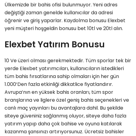
Ülkemizde bir bahis ofisi bulunmuyor. Yeni adres
değiştiği zaman genelde kullanıcılar da adresi
öğrenir ve giriş yaparlar. Kaydolma bonusu Elexbet
yeni müşteri hoşgeldin bonusu bet 10tl ve 20tl alın.
Elexbet Yatırım Bonusu
10 Ve üzeri olması gerekmektedir. Tüm sporlar tek bir
yerde Elexbet yatırımcıları, kullanıcıların istedikleri
tüm bahis fırsatlarına sahip olmaları için her gün
1.000’Den fazla etkinliği dikkatlice fiyatlandırır.
Avrupa’nın en yüksek bahis oranları, tüm spor
branşlarına ve liglere özel geniş bahis seçenekleri ve
canlı maç yayınları bu avantajlara dahil. Bu şekilde
siteye güveniniz sağlanmış oluyor, siteye daha fazla
yatırım yapıp daha çok bahise ve oyuna katılarak
kazanma şansınızı artırıyorsunuz. Ücretsiz bahisler