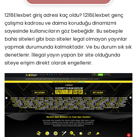
1218Elexbet giriş adresi kaç oldu? 1218Elexbet genç
çalışma kadrosu ve daima koruduğu dinamizmi
sayesinde kullanıcıların göz bebeğidir. Bu sebeple
bahis siteleri gibi bazı siteler legal olmayan yayınlar
yapmak durumunda kalmaktadır. Ve bu durum sık sık
denetlenir. İllegal yayın yapan bir site olduğunda
siteye erişim direkt olarak engellenir.