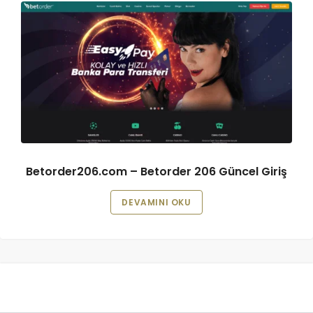
Betorder206.com – Betorder 206 Güncel Giriş
DEVAMINI OKU