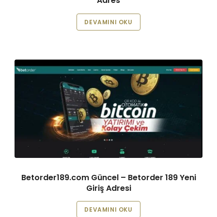
Adres
DEVAMINI OKU
Betorder189.com Güncel – Betorder 189 Yeni
Giriş Adresi
DEVAMINI OKU