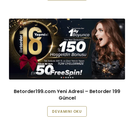
Betorder199.com Yeni Adresi – Betorder 199
Güncel
DEVAMINI OKU