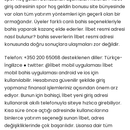
giriş adresinin spor hoş geldin bonusu site bünyesinde
var olan tüm yatırım yöntemleri için geçerli olan bir
armağandır. Üyeler farklı canlı bahis seçenekleriyle
bahis yaparak kazanç elde ederler. İlbet resmi adresi
nasıl bulunur? bahis severlerin İlbet resmi adresi
konusunda doğru sonuçlara ulaşmaları zor değildir.
Telefon: +350 200 65068 desteklenen diller: Türkçe-
İngilizce ● twitter: @İlbet mobil uygulaması İlbet
mobil bahis uygulaması android ve ios için
kullanılabilir. Hesabınıza güvenilir şekilde giriş
yapmanız finansal işlemleriniz açısından önem arz
ediyor. Bunun için bahisçi, İlbet yeni giriş adresi
kullanarak akıllı telefonuyla siteye hızlıca girebiliyor.
Kısa süre önce açtığı adresinde kullanıcılarına
binlerce yatırım seçeneği sunan İlbet, adres
değişikliklerinde çok başarılıdır. Lisansa dair tüm