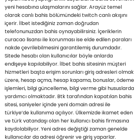
yeni hesabına ulaşmalarını sağlar. Arayüz temel
olarak canlı bahis bölümündeki twitch canlı akışını
içerir. İlbet istediğiniz zaman doğrudan
telefonunuzdan bahis oynayabilirsiniz. İçeriklerin
curacao lisansı ile korunması ise elde edilen paraları
nakde çevrilebilmesini garantilemiş durumdadır.
Sitede hesabı olan kullanıcılar böyle anlarda
endişeye kapılabiliyor. İlbet bahis sitesinin müşteri
hizmetleri başta erişim sorunları giriş adresleri olmak
üzere, hesap açma, hesap kapama, bonuslar, ödeme
işlemleri, bilgi güncelleme, bilgi verme gibi hususlarda
yardımcı olmaktadır. Btk tarafından kapatılan bahis
sitesi, saniyeler içinde yeni domain adresi ile
türkiye’de kullanıma açılıyor. Ülkemizde ikamet eden
ve türk vatandaşı olan her kullanıcı bahis firmasına
kaydolabiliyor. Yeni adres değiştiği zaman genelde
kullanıcılar da adresi öğrenir ve giriş yaparlar.