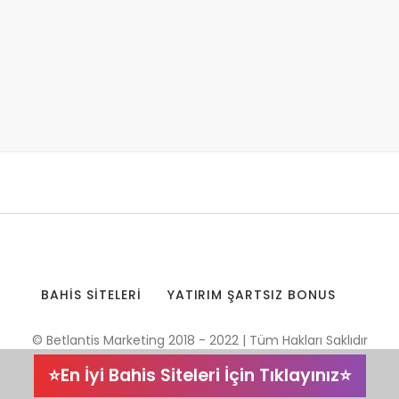
BAHIS SITELERI
YATIRIM ŞARTSIZ BONUS
© Betlantis Marketing 2018 - 2022 | Tüm Hakları Saklıdır
⭐En İyi Bahis Siteleri İçin Tıklayınız⭐