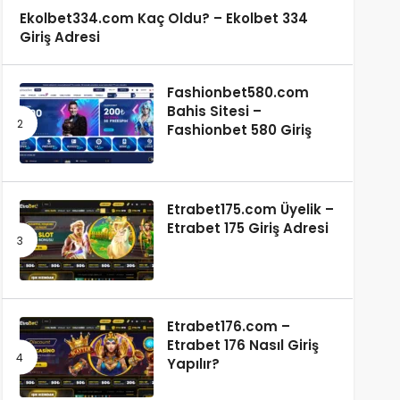
Ekolbet334.com Kaç Oldu? – Ekolbet 334
Giriş Adresi
Fashionbet580.com
Bahis Sitesi –
Fashionbet 580 Giriş
Etrabet175.com Üyelik –
Etrabet 175 Giriş Adresi
Etrabet176.com –
Etrabet 176 Nasıl Giriş
Yapılır?