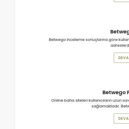
Betweg
Betwego inceleme sonuçlarına göre kullanı
adreslerde
DEVA
Betwego 
Online bahis siteleri kullanıcıların uzun s
sağlamaktadır. Bet
DEVA