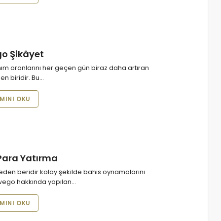
o Şikâyet
m oranlarını her geçen gün biraz daha artıran
n biridir. Bu…
MINI OKU
Para Yatırma
üreden beridir kolay şekilde bahis oynamalarını
wego hakkında yapılan…
MINI OKU