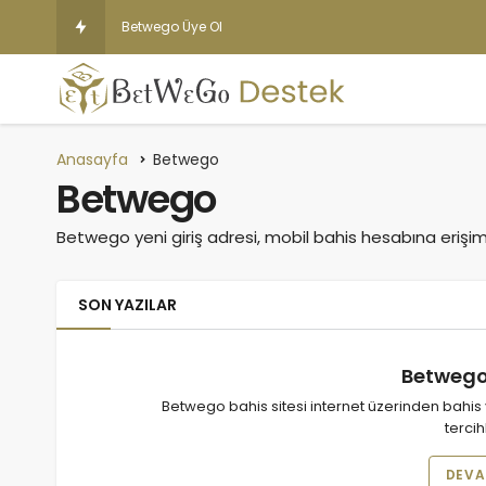
Betwego Üye Ol
Anasayfa
Betwego
Betwego
Betwego yeni giriş adresi, mobil bahis hesabına erişim. 
SON YAZILAR
Betwego 
Betwego bahis sitesi internet üzerinden bahis y
terci
DEVA