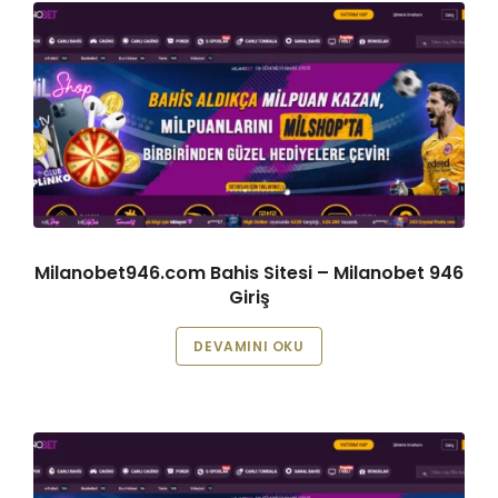
Milanobet946.com Bahis Sitesi – Milanobet 946
Giriş
DEVAMINI OKU