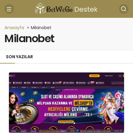
Anasayfa
Milanobet
Milanobet
SON YAZILAR