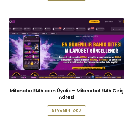
Milanobet945.com Üyelik – Milanobet 945 Giriş
Adresi
DEVAMINI OKU