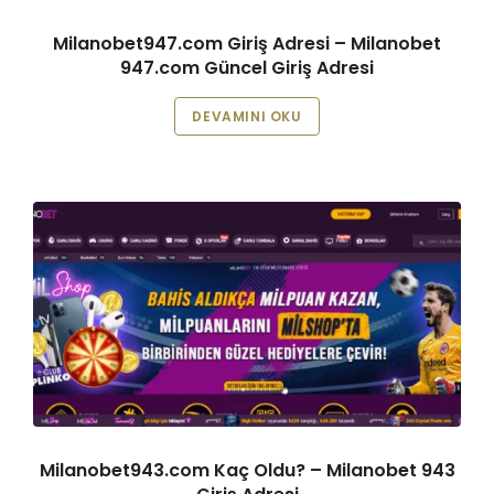
Milanobet947.com Giriş Adresi – Milanobet
947.com Güncel Giriş Adresi
DEVAMINI OKU
Milanobet943.com Kaç Oldu? – Milanobet 943