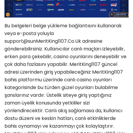
Bu belgeleri belge yükleme bağlantısını kullanarak
veya e-posta yoluyla
support@sunMeritKing1107.Co.Uk
adresine
gönderebilirsiniz. Kullanıcılar canlı maçları izleyebilir,
erken para çekebilir, casino oyunlarını deneyebilir ve
çok daha fazlasını yapabilir. MeritKing1107 güncel
adresi üzerinden giriş yapabileceğiniz MeritKing1107
bahis platformu üzerinde canlı casino oyunları
kategorisinde bu türden güzel oyunları bulabilme
şanslarınız vardır. Üstelik siteye giriş yaptığınız
zaman üyelik konusunda yetkililer sizi
yönlendirecektir. Canlı akış sağlamasa da, kullanıcı
dostu düzeni ve keskin hatları, canlı etkinliklerde
bahis oynamayı ve kazanmayı çok kolaylaştırır.