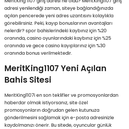
MeritKing 1107 giriş adresi ne oldu? MeritKing1107 giriş
adresi yenilendiği zaman, siteye bağlandığınızda
açılan pencerede yeni adres uzantısını kolaylıkla
görebilirsiniz. Peki, kayıp bonuslarının avantajları
nelerdir? spor bahislerindeki kaybınız için %20
oranında, casino oyunlarındaki kaybınız için %25
oranında ve gece casino kayıplarınız için %30
oranında bonus verilmektedir.
MeritKing1107 Yeni Açılan
Bahis Sitesi
MeritKing1107i en son teklifler ve promosyonlardan
haberdar olmak istiyorsanız, site özel
promosyonların doğrudan gelen kutunuza
gönderilmesini sağlamak için e-posta adresinizle
kaydolmanızı önerir. Bu sitede, oyuncular günlük