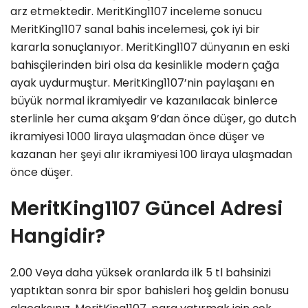
arz etmektedir. MeritKing1107 inceleme sonucu
MeritKing1107 sanal bahis incelemesi, çok iyi bir
kararla sonuçlanıyor. MeritKing1107 dünyanın en eski
bahisçilerinden biri olsa da kesinlikle modern çağa
ayak uydurmuştur. MeritKing1107’nin paylaşanı en
büyük normal ikramiyedir ve kazanılacak binlerce
sterlinle her cuma akşam 9’dan önce düşer, go dutch
ikramiyesi 1000 liraya ulaşmadan önce düşer ve
kazanan her şeyi alır ikramiyesi 100 liraya ulaşmadan
önce düşer.
MeritKing1107 Güncel Adresi
Hangidir?
2.00 Veya daha yüksek oranlarda ilk 5 tl bahsinizi
yaptıktan sonra bir spor bahisleri hoş geldin bonusu