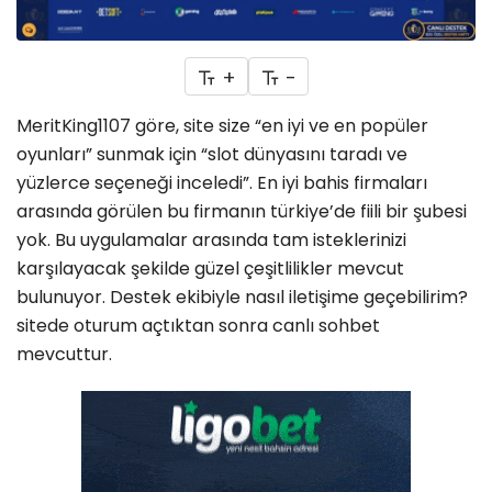
+
-
MeritKing1107 göre, site size “en iyi ve en popüler
oyunları” sunmak için “slot dünyasını taradı ve
yüzlerce seçeneği inceledi”. En iyi bahis firmaları
arasında görülen bu firmanın türkiye’de fiili bir şubesi
yok. Bu uygulamalar arasında tam isteklerinizi
karşılayacak şekilde güzel çeşitlilikler mevcut
bulunuyor. Destek ekibiyle nasıl iletişime geçebilirim?
sitede oturum açtıktan sonra canlı sohbet
mevcuttur.