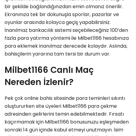
bir şekilde bağlandığınızdan emin olmanız önerilir.
Ekranınıza tek bir dokunuşla sporlar, pazarlar ve
oyunlar arasında kolayca geçiş yapabilirsiniz.
İnanılmaz bankacılık sistemi seçebileceğiniz 100’den
fazla para yatırma yöntemi ile Milbet1166 hesabınıza
para eklemek inanılmaz derecede kolaydır. Aslında,
bahisçilerin yararına tam tersi bir durum var.
Milbet1166 Canlı Maç
Nereden İzlenir?
Pek çok online bahis sitesinde para teminleri sıkıntı
oluştururken site üyeleri Milbet1166 para çekme
adresinden gelirlerini temin edebilmektedir. Fırsatı
kaçırmamak için Milbet1166 bonusunuzu eşleşmeden
sonraki 14 gün içinde kabul etmeyi unutmayın. İsim