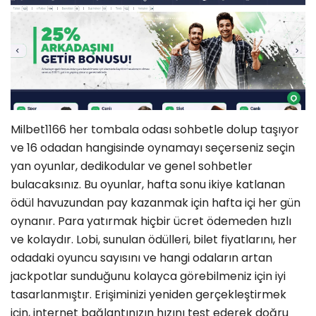
Milbet1166 her tombala odası sohbetle dolup taşıyor
ve 16 odadan hangisinde oynamayı seçerseniz seçin
yan oyunlar, dedikodular ve genel sohbetler
bulacaksınız. Bu oyunlar, hafta sonu ikiye katlanan
ödül havuzundan pay kazanmak için hafta içi her gün
oynanır. Para yatırmak hiçbir ücret ödemeden hızlı
ve kolaydır. Lobi, sunulan ödülleri, bilet fiyatlarını, her
odadaki oyuncu sayısını ve hangi odaların artan
jackpotlar sunduğunu kolayca görebilmeniz için iyi
tasarlanmıştır. Erişiminizi yeniden gerçekleştirmek
için, internet bağlantınızın hızını test ederek doğru