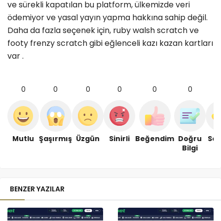
ve sürekli kapatılan bu platform, ülkemizde veri
ödemiyor ve yasal yayın yapma hakkına sahip değil.
Daha da fazla seçenek için, ruby walsh scratch ve
footy frenzy scratch gibi eğlenceli kazı kazan kartları
var .
0
0
0
0
0
0
Mutlu
Şaşırmış
Üzgün
Sinirli
Beğendim
Doğru
Se
Bilgi
BENZER YAZILAR