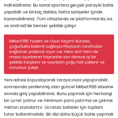
indirebilirsiniz. Bu sanal sporlara gerçek parayla bahis
yapabilir ve birkaç dakika, hatta saniyeler içinde
kazanabilirsiniz. Tüm cihazlarda ve platformlarda, ios
ve android’de benzer şekilde çalışır.
Milbet1166 Yazılım ve Oyun Seçimi: Burada,
çoğunlukla kıdemli sağlayıcı Playtech tarafından
sağlanan yüzlerce oyun var. Hem slot hem de
masa oyunlarının hayranları son derece iyi bir
şekilde karşılanır ve oyunların çoğu hızlı yüklenir ve
sorunsuz çalışır.
Yeni adresi kopyalayarak tarayıcınıza yapıştırabilir,
sonrasında yenilenmiş olan güncel Milbet1166 sitesine
anında giriş yapabilirsiniz. Bunu yapmak için herhangi
bir ücret yoktur ve minimum para yatırma ve çekme
miktarı standarttır. Ücretsiz bahisler için toplam
tutar kullanılmalıdır. Bir dizi daha küçük bahis yapmak