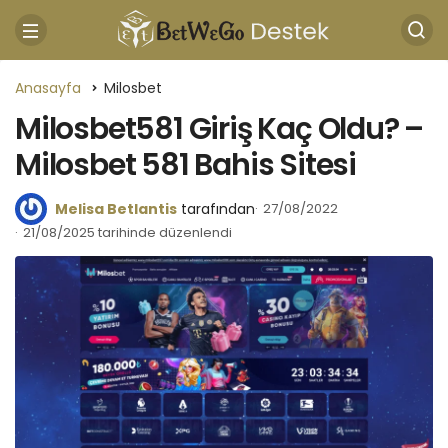
Anasayfa
Milosbet
Milosbet581 Giriş Kaç Oldu? –
Milosbet 581 Bahis Sitesi
Melisa Betlantis
tarafından
27/08/2022
21/08/2025 tarihinde düzenlendi