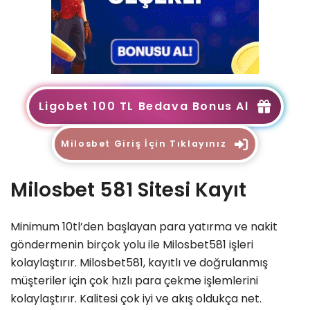
Ligobet 100 TL Bedava Bonus Al
Milosbet Giriş İçin Tıklayınız
Milosbet 581 Sitesi Kayıt
Minimum 10tl’den başlayan para yatırma ve nakit
göndermenin birçok yolu ile Milosbet581 işleri
kolaylaştırır. Milosbet581, kayıtlı ve doğrulanmış
müşteriler için çok hızlı para çekme işlemlerini
kolaylaştırır. Kalitesi çok iyi ve akış oldukça net.