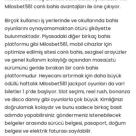
Milosbet581 canlı bahis avantajları ile öne çıkıyor.
Birçok kullanıcı iş yerlerinde ve okullarında bahis
oyunlarını oynayamamaktan ötürü şikâyette
bulunmaktadır. Piyasadaki diğer birkaç bahis
platformu gibi Milosbet581, mobil cihazlar için
optimize edilmiş sitesi canlı bahis, sezgisel arayüzler
ve genel kullanım kolaylığı açısından masaüstü
sürümünü geride bırakan bir canlı bahis
platformudur. Heyecanı artırmak için daha büyük
ödüllü haftalık Milosbet581 jackpot oyunları da var!
biletler 1 p’de başlıyor. Slot seçimi, reel rush, bonanza
ve disco danny gibi oyunlarla çok büyük. Kimliğinizi
doğrulamak kolaydır ve bunu sadece birkaç basit
adımda yapabilirsiniz: göndermeniz istenebilecek
belgeler arasında sürücü belgesi, pasaport, doğum
belgesi ve elektrik faturası sayılabilir.