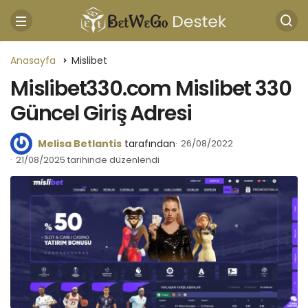
Anasayfa
Mislibet
Mislibet330.com Mislibet 330
Güncel Giriş Adresi
Melisa Betlantis
tarafından
26/08/2022
21/08/2025 tarihinde düzenlendi