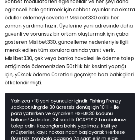
Sohbet modülatörleri eğlencelidir ve her şeyi daha
eğlenceli hale getirmek için sohbet oyunlarına ekstra
ödüller eklemeyi severler! Mislibet330 ekibi her
zaman yardıma hazır. Üyelerine yeni adresinde daha
güvenli ve sorunsuz bir ortam oluşturmak için çaba
gösteren Mislibet330, güncelleme nedenleriyle ilgili
merak edilen tüm sorulara anında yanıt verir.
Mislibet330, çek veya banka havalesi ile ödeme talep
ettiğinizde ödemenizden 50tl’lık bir kesinti yaptığı
için, yüksek ödeme ücretleri geçmişte bazı bahisçileri
öfkelendirmişti.
Yalnızca +18 yeni oyuncular içindir. Fishing Frenzy
Jackpot King’de 30 ücretsiz dönüş için 10Tl + ile
para yatırırken ve oynarken FISHJK30 kodunu
kullanın! Ardından, 24 saatlik ÜCRETSİZ tombalanızı
talep edin. Kazançlara bahis yapılmaz. Kalifiye
müşteriler, kayıt noktasından başlayarak ‘Herkese
Ücretsiz’ tombala odasına 24 saat erişim elde