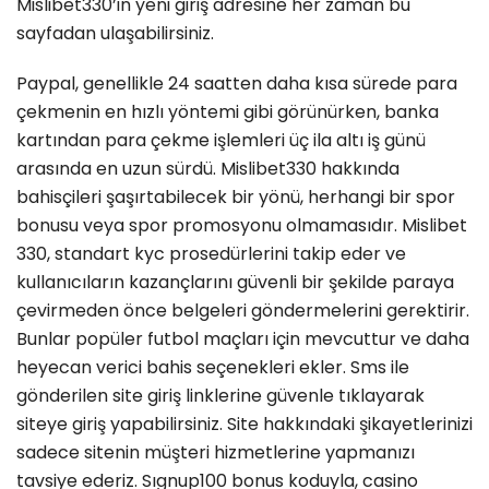
Mislibet330’in yeni giriş adresine her zaman bu
sayfadan ulaşabilirsiniz.
Paypal, genellikle 24 saatten daha kısa sürede para
çekmenin en hızlı yöntemi gibi görünürken, banka
kartından para çekme işlemleri üç ila altı iş günü
arasında en uzun sürdü. Mislibet330 hakkında
bahisçileri şaşırtabilecek bir yönü, herhangi bir spor
bonusu veya spor promosyonu olmamasıdır. Mislibet
330, standart kyc prosedürlerini takip eder ve
kullanıcıların kazançlarını güvenli bir şekilde paraya
çevirmeden önce belgeleri göndermelerini gerektirir.
Bunlar popüler futbol maçları için mevcuttur ve daha
heyecan verici bahis seçenekleri ekler. Sms ile
gönderilen site giriş linklerine güvenle tıklayarak
siteye giriş yapabilirsiniz. Site hakkındaki şikayetlerinizi
sadece sitenin müşteri hizmetlerine yapmanızı
tavsiye ederiz. Sıgnup100 bonus koduyla, casino