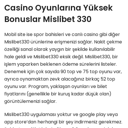
Casino Oyunlarına Yüksek
Bonuslar Mislibet 330
Mobil site ise spor bahisleri ve canlı casino gibi diğer
Mislibet330 ürünlerine erişmenizi sağlar. Nakit çekme
özelliği sanal olarak yaygın bir şekilde kullanılabilir
hale geldi ve Mislibet330 eksik değil. Mislibet330, bir
işlem yaparken beklenen ödeme sürelerini listeler.
Denemek için çok sayıda 90 top ve 75 top oyunu var,
ayrıca oynamaktan zevk alacağınız birkaç 52 top
oyunu var. Program, yaklaşan oyunları ve bilet
fiyatlarını (genellikle bir kuruş kadar düşük olan)
görüntülemenizi sağlar.
Mislibet330 uygulaması yoktur ve google play veya
app store’dan herhangi bir şey indirmeniz gerekmez.