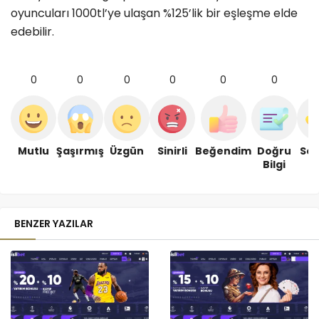
oyuncuları 1000tl’ye ulaşan %125’lik bir eşleşme elde
edebilir.
0
0
0
0
0
0
Mutlu
Şaşırmış
Üzgün
Sinirli
Beğendim
Doğru
Se
Bilgi
BENZER YAZILAR