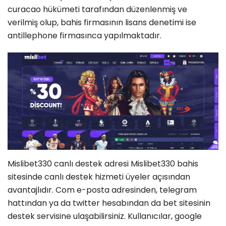
curacao hükümeti tarafından düzenlenmiş ve
verilmiş olup, bahis firmasının lisans denetimi ise
antillephone firmasınca yapılmaktadır.
Mislibet330 canlı destek adresi Mislibet330 bahis
sitesinde canlı destek hizmeti üyeler açısından
avantajlıdır. Com e-posta adresinden, telegram
hattından ya da twitter hesabından da bet sitesinin
destek servisine ulaşabilirsiniz. Kullanıcılar, google