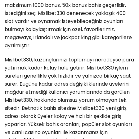
maksimum 1000 bonus, 50x bonus bahis geçerlidir.
İstediğini seç. Mislibet330 denenecek yaklaşık 400
slot vardır ve oynamak isteyebileceğiniz oyunları
bulmayı kolaylaştırmak için özel, favorilerimiz,
megaways, irlandalı ve jackpot king gibi kategorilere
ayrılmıştır.
Mislibet330, kazançlarınızı toplamayı neredeyse para
yatırmak kadar kolay hale getirir. Mislibet330 işlem
süreleri genellikle çok hızlıdır ve yalnızca birkaç saat
sürer. Bugüne kadar adres değişikliklerinde üyelerini
mağdur etmediği kullanıcı yorumlarında da görülen
Mislibet330, hakkında olumsuz yorum olmayan tek
sitedir. Betnatik bahis sitesine Mislibet330 yeni giriş
adresi olarak üyeler kolay ve hızlı bir şekilde giriş
yaparlar. Yüksek bahis oranları, popüler slot oyunları
ve canlı casino oyunları ile kazanmanız için