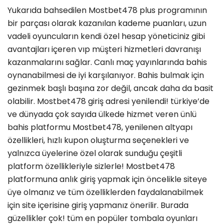
Yukarıda bahsedilen Mostbet478 plus programının
bir parçası olarak kazanılan kademe puanları, uzun
vadeli oyuncuların kendi özel hesap yöneticiniz gibi
avantajları içeren vıp müşteri hizmetleri davranışı
kazanmalarını sağlar. Canlı maç yayınlarında bahis
oynanabilmesi de iyi karşılanıyor. Bahis bulmak için
gezinmek başlı başına zor değil, ancak daha da basit
olabilir. Mostbet478 giriş adresi yenilendi! türkiye’de
ve dünyada çok sayıda ülkede hizmet veren ünlü
bahis platformu Mostbet478, yenilenen altyapı
özellikleri, hızlı kupon oluşturma seçenekleri ve
yalnızca üyelerine özel olarak sunduğu çeşitli
platform özellikleriyle sizlerle! Mostbet478
platformuna anlık giriş yapmak için öncelikle siteye
üye olmanız ve tüm özelliklerden faydalanabilmek
için site içerisine giriş yapmanız önerilir. Burada
güzellikler çok! tüm en popüler tombala oyunları