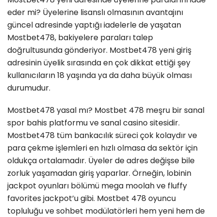
eder mi? Üyelerine lisanslı olmasının avantajını
güncel adresinde yaptığı iadelerle de yaşatan
Mostbet478, bakiyelere paraları talep
doğrultusunda gönderiyor. Mostbet478 yeni giriş
adresinin üyelik sırasında en çok dikkat ettiği şey
kullanıcıların 18 yaşında ya da daha büyük olması
durumudur.
Mostbet478 yasal mı? Mostbet 478 meşru bir sanal
spor bahis platformu ve sanal casino sitesidir.
Mostbet478 tüm bankacılık süreci çok kolaydır ve
para çekme işlemleri en hızlı olmasa da sektör için
oldukça ortalamadır. Üyeler de adres değişse bile
zorluk yaşamadan giriş yaparlar. Örneğin, lobinin
jackpot oyunları bölümü mega moolah ve fluffy
favorites jackpot’u gibi. Mostbet 478 oyuncu
topluluğu ve sohbet modülatörleri hem yeni hem de