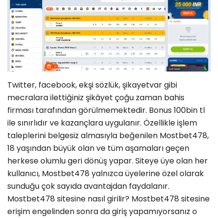
Twitter, facebook, ekşi sözlük, şikayetvar gibi
mecralara ilettiğiniz şikâyet çoğu zaman bahis
firması tarafından görülmemektedir. Bonus 100bin tl
ile sınırlıdır ve kazançlara uygulanır. Özellikle işlem
taleplerini belgesiz almasıyla beğenilen Mostbet478,
18 yaşından büyük olan ve tüm aşamaları geçen
herkese olumlu geri dönüş yapar. Siteye üye olan her
kullanıcı, Mostbet478 yalnızca üyelerine özel olarak
sunduğu çok sayıda avantajdan faydalanır.
Mostbet478 sitesine nasıl girilir? Mostbet478 sitesine
erişim engelinden sonra da giriş yapamıyorsanız o