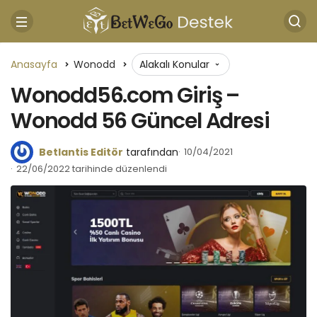
Anasayfa
Wonodd
Alakalı Konular
Wonodd56.com Giriş –
Wonodd 56 Güncel Adresi
Betlantis Editör
tarafından
10/04/2021
22/06/2022 tarihinde düzenlendi