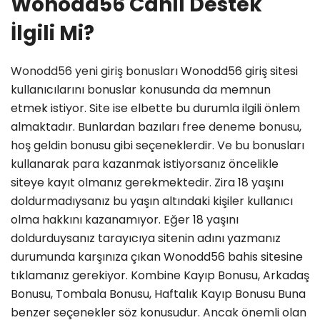
Wonodd56 Canlı Destek
İlgili Mi?
Wonodd56 yeni giriş bonusları
Wonodd56 giriş sitesi
kullanıcılarını bonuslar konusunda da memnun
etmek istiyor. Site ise elbette bu durumla ilgili önlem
almaktadır. Bunlardan bazıları
free deneme bonusu
,
hoş geldin bonusu gibi seçeneklerdir. Ve bu bonusları
kullanarak para kazanmak istiyorsanız öncelikle
siteye kayıt olmanız gerekmektedir. Zira 18 yaşını
doldurmadıysanız bu yaşın altındaki kişiler kullanıcı
olma hakkını kazanamıyor. Eğer 18 yaşını
doldurduysanız tarayıcıya sitenin adını yazmanız
durumunda karşınıza çıkan Wonodd56 bahis sitesine
tıklamanız gerekiyor. Kombine Kayıp Bonusu, Arkadaş
Bonusu, Tombala Bonusu, Haftalık Kayıp Bonusu Buna
benzer seçenekler söz konusudur. Ancak önemli olan