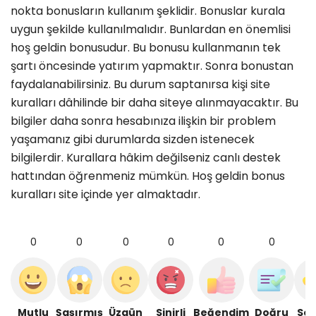
nokta bonusların kullanım şeklidir. Bonuslar kurala
uygun şekilde kullanılmalıdır. Bunlardan en önemlisi
hoş geldin bonusudur. Bu bonusu kullanmanın tek
şartı öncesinde yatırım yapmaktır. Sonra bonustan
faydalanabilirsiniz. Bu durum saptanırsa kişi site
kuralları dâhilinde bir daha siteye alınmayacaktır. Bu
bilgiler daha sonra hesabınıza ilişkin bir problem
yaşamanız gibi durumlarda sizden istenecek
bilgilerdir. Kurallara hâkim değilseniz canlı destek
hattından öğrenmeniz mümkün. Hoş geldin bonus
kuralları site içinde yer almaktadır.
0
0
0
0
0
0
Mutlu
Şaşırmış
Üzgün
Sinirli
Beğendim
Doğru
Se