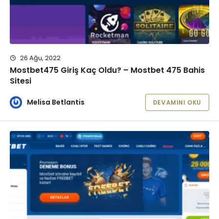
26 Ağu, 2022
Mostbet475 Giriş Kaç Oldu? – Mostbet 475 Bahis
Sitesi
Melisa Betlantis
DEVAMINI OKU