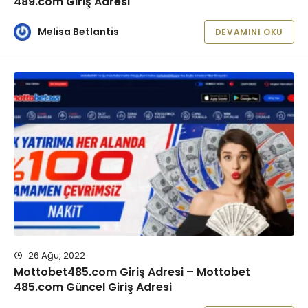
489.com Giriş Adresi
Melisa Betlantis
DEVAMINI OKU
26 Ağu, 2022
Mottobet485.com Giriş Adresi – Mottobet
485.com Güncel Giriş Adresi