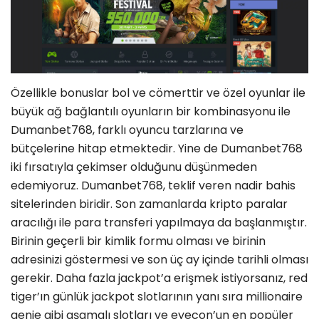
Özellikle bonuslar bol ve cömerttir ve özel oyunlar ile
büyük ağ bağlantılı oyunların bir kombinasyonu ile
Dumanbet768, farklı oyuncu tarzlarına ve
bütçelerine hitap etmektedir. Yine de Dumanbet768
iki fırsatıyla çekimser olduğunu düşünmeden
edemiyoruz. Dumanbet768, teklif veren nadir bahis
sitelerinden biridir. Son zamanlarda kripto paralar
aracılığı ile para transferi yapılmaya da başlanmıştır.
Birinin geçerli bir kimlik formu olması ve birinin
adresinizi göstermesi ve son üç ay içinde tarihli olması
gerekir. Daha fazla jackpot’a erişmek istiyorsanız, red
tiger’ın günlük jackpot slotlarının yanı sıra millionaire
genie gibi aşamalı slotları ve eyecon’un en popüler