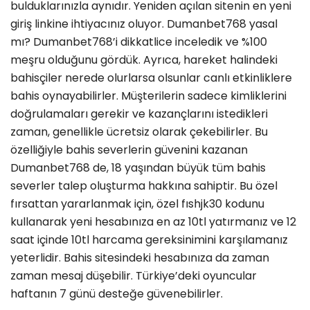
bulduklarınızla aynıdır. Yeniden açılan sitenin en yeni
giriş linkine ihtiyacınız oluyor. Dumanbet768 yasal
mı? Dumanbet768’i dikkatlice inceledik ve %100
meşru olduğunu gördük. Ayrıca, hareket halindeki
bahisçiler nerede olurlarsa olsunlar canlı etkinliklere
bahis oynayabilirler. Müşterilerin sadece kimliklerini
doğrulamaları gerekir ve kazançlarını istedikleri
zaman, genellikle ücretsiz olarak çekebilirler. Bu
özelliğiyle bahis severlerin güvenini kazanan
Dumanbet768 de, 18 yaşından büyük tüm bahis
severler talep oluşturma hakkına sahiptir. Bu özel
fırsattan yararlanmak için, özel fıshjk30 kodunu
kullanarak yeni hesabınıza en az 10tl yatırmanız ve 12
saat içinde 10tl harcama gereksinimini karşılamanız
yeterlidir. Bahis sitesindeki hesabınıza da zaman
zaman mesaj düşebilir. Türkiye’deki oyuncular
haftanın 7 günü desteğe güvenebilirler.