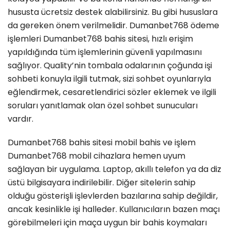
hususta ücretsiz destek alabilirsiniz. Bu gibi hususlara
da gereken önem verilmelidir. Dumanbet768 ödeme
işlemleri Dumanbet768 bahis sitesi, hızlı erişim
yapıldığında tüm işlemlerinin güvenli yapılmasını
sağlıyor. Quality’nin tombala odalarının çoğunda işi
sohbeti konuyla ilgili tutmak, sizi sohbet oyunlarıyla
eğlendirmek, cesaretlendirici sözler eklemek ve ilgili
soruları yanıtlamak olan özel sohbet sunucuları
vardır.
Dumanbet768 bahis sitesi mobil bahis ve işlem
Dumanbet768 mobil cihazlara hemen uyum
sağlayan bir uygulama. Laptop, akıllı telefon ya da diz
üstü bilgisayara indirilebilir. Diğer sitelerin sahip
olduğu gösterişli işlevlerden bazılarına sahip değildir,
ancak kesinlikle işi halleder. Kullanıcıların bazen maçı
görebilmeleri için maça uygun bir bahis koymaları