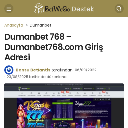
Anasayfa
Dumanbet
Dumanbet 768 –
Dumanbet768.com Giriş
Adresi
Bensu Betlantis
tarafından
06/09/2022
23/08/2025 tarihinde düzenlendi