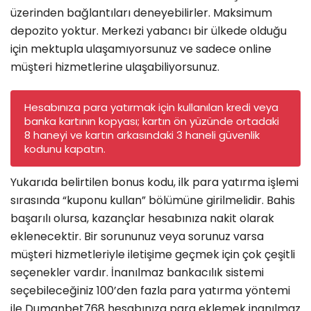
üzerinden bağlantıları deneyebilirler. Maksimum
depozito yoktur. Merkezi yabancı bir ülkede olduğu
için mektupla ulaşamıyorsunuz ve sadece online
müşteri hizmetlerine ulaşabiliyorsunuz.
Hesabınıza para yatırmak için kullanılan kredi veya
banka kartının kopyası; kartın ön yüzünde ortadaki
8 haneyi ve kartın arkasındaki 3 haneli güvenlik
kodunu kapatın.
Yukarıda belirtilen bonus kodu, ilk para yatırma işlemi
sırasında “kuponu kullan” bölümüne girilmelidir. Bahis
başarılı olursa, kazançlar hesabınıza nakit olarak
eklenecektir. Bir sorununuz veya sorunuz varsa
müşteri hizmetleriyle iletişime geçmek için çok çeşitli
seçenekler vardır. İnanılmaz bankacılık sistemi
seçebileceğiniz 100’den fazla para yatırma yöntemi
ile Dumanbet768 hesabınıza para eklemek inanılmaz