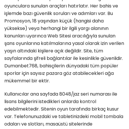
oyunculara sunulan araçları hatırlatır. Her bahis ve
işlemde bazı güvenlik soruları ve adımları var. Bu
Promosyon, 18 yaşından küçük (hangisi daha
yüksekse) veya herhangi bir ilgili yargı alanının
kanunları uyarınca Web Sitesi aracılığıyla sunulan
şans oyunlarına katılmalarına yasal olarak izin verilen
yaşın altındaki kişilere açık değildir. Site, tüm
sayfalarında şifreli bağlantılar ile kesinlikle güvenlidir.
Dumanbet768, bahisçilerin dünyadaki tüm popüler
sporlar için sayısız pazara göz atabilecekleri ağa
mükemmel bir ektir.
Kullanıcılar ana sayfada 8048/jaz seri numarası ile
lisans bilgilerini istedikleri anlarda kontrol
edebilmektedir. Sitenin oyun tarafında birkaç kusur
var. Telefonunuzdaki ve tabletinizdeki mobil tombala
odaları ve slotları, masaüstü sitelerinde