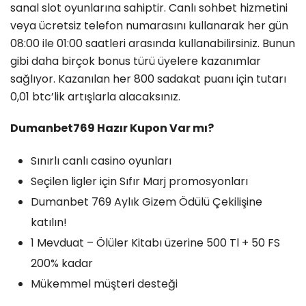
sanal slot oyunlarına sahiptir. Canlı sohbet hizmetini
veya ücretsiz telefon numarasını kullanarak her gün
08:00 ile 01:00 saatleri arasında kullanabilirsiniz. Bunun
gibi daha birçok bonus türü üyelere kazanımlar
sağlıyor. Kazanılan her 800 sadakat puanı için tutarı
0,01 btc’lik artışlarla alacaksınız.
Dumanbet769 Hazır Kupon Var mı?
Sınırlı canlı casino oyunları
Seçilen ligler için Sıfır Marj promosyonları
Dumanbet 769 Aylık Gizem Ödülü Çekilişine 
katılın! 
1 Mevduat – Ölüler Kitabı üzerine 500 Tl + 50 FS
200% kadar
Mükemmel müşteri desteği