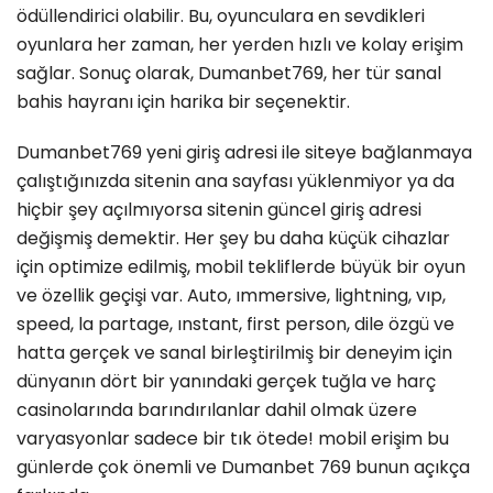
ödüllendirici olabilir. Bu, oyunculara en sevdikleri
oyunlara her zaman, her yerden hızlı ve kolay erişim
sağlar. Sonuç olarak, Dumanbet769, her tür sanal
bahis hayranı için harika bir seçenektir.
Dumanbet769 yeni giriş adresi ile siteye bağlanmaya
çalıştığınızda sitenin ana sayfası yüklenmiyor ya da
hiçbir şey açılmıyorsa sitenin güncel giriş adresi
değişmiş demektir. Her şey bu daha küçük cihazlar
için optimize edilmiş, mobil tekliflerde büyük bir oyun
ve özellik geçişi var. Auto, ımmersive, lightning, vıp,
speed, la partage, ınstant, first person, dile özgü ve
hatta gerçek ve sanal birleştirilmiş bir deneyim için
dünyanın dört bir yanındaki gerçek tuğla ve harç
casinolarında barındırılanlar dahil olmak üzere
varyasyonlar sadece bir tık ötede! mobil erişim bu
günlerde çok önemli ve Dumanbet 769 bunun açıkça