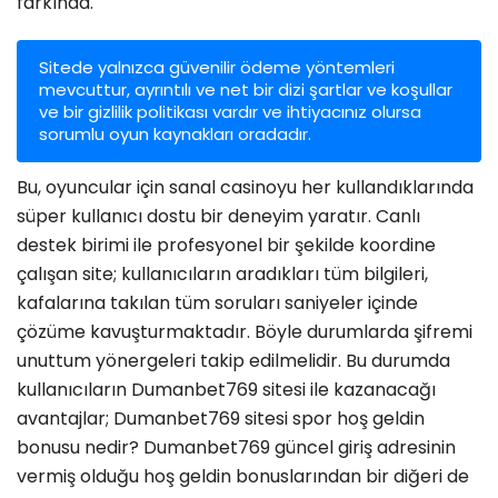
farkında.
Sitede yalnızca güvenilir ödeme yöntemleri
mevcuttur, ayrıntılı ve net bir dizi şartlar ve koşullar
ve bir gizlilik politikası vardır ve ihtiyacınız olursa
sorumlu oyun kaynakları oradadır.
Bu, oyuncular için sanal casinoyu her kullandıklarında
süper kullanıcı dostu bir deneyim yaratır. Canlı
destek birimi ile profesyonel bir şekilde koordine
çalışan site; kullanıcıların aradıkları tüm bilgileri,
kafalarına takılan tüm soruları saniyeler içinde
çözüme kavuşturmaktadır. Böyle durumlarda şifremi
unuttum yönergeleri takip edilmelidir. Bu durumda
kullanıcıların Dumanbet769 sitesi ile kazanacağı
avantajlar; Dumanbet769 sitesi spor hoş geldin
bonusu nedir? Dumanbet769 güncel giriş adresinin
vermiş olduğu hoş geldin bonuslarından bir diğeri de