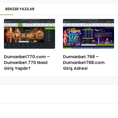
BENZER YAZILAR
Dumanbet770.com –
Dumanbet 768 –
Dumanbet 770 Nasıl
Dumanbet768.com
Giriş Yapılır?
Giriş Adresi