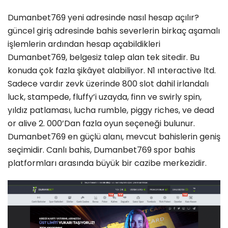
Dumanbet769 yeni adresinde nasıl hesap açılır?
güncel giriş adresinde bahis severlerin birkaç aşamalı
işlemlerin ardından hesap açabildikleri
Dumanbet769, belgesiz talep alan tek sitedir. Bu
konuda çok fazla şikâyet alabiliyor. N1 ınteractive ltd.
Sadece vardır zevk üzerinde 800 slot dahil irlandalı
luck, stampede, fluffy’i uzayda, finn ve swirly spin,
yıldız patlaması, lucha rumble, piggy riches, ve dead
or alive 2. 000’Dan fazla oyun seçeneği bulunur.
Dumanbet769 en güçlü alanı, mevcut bahislerin geniş
seçimidir. Canlı bahis, Dumanbet769 spor bahis
platformları arasında büyük bir cazibe merkezidir.