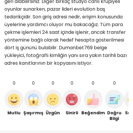
geri alabilirsiniz. Diğer birkaç stüdyo canlı krupiyeli
oyunlar sunarken, pazar lideri evolution baş
tedarikçidir. Son giriş adresi nedir, erişim konusunda
üyelerine yardımcı oluyor mu bakacağız. Tüm para
çekme işlemleri 24 saat içinde işlenir, ancak transfer
yöntemine bağlı olarak hedef hesapta gösterilmesi
dört iş gününü bulabilir. Dumanbet769 belge
yükleyici, fotoğraflı kimliğin yanı sıra yakın tarihli bazı
adres kanıtlarının bir kopyasını istiyor.
0
0
0
0
0
0
Mutlu
Şaşırmış
Üzgün
Sinirli
Beğendim
Doğru
Se
Bilgi