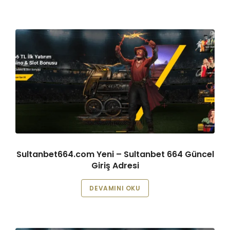
Sultanbet664.com Yeni – Sultanbet 664 Güncel
Giriş Adresi
DEVAMINI OKU