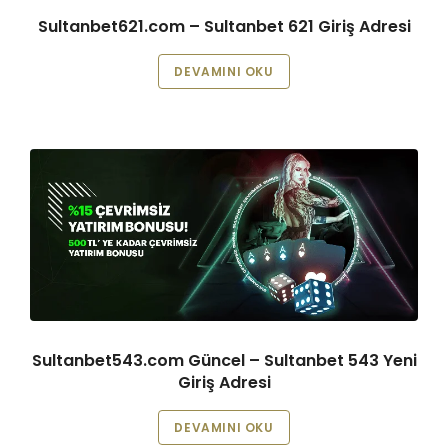
Sultanbet621.com – Sultanbet 621 Giriş Adresi
DEVAMINI OKU
Sultanbet543.com Güncel – Sultanbet 543 Yeni
Giriş Adresi
DEVAMINI OKU