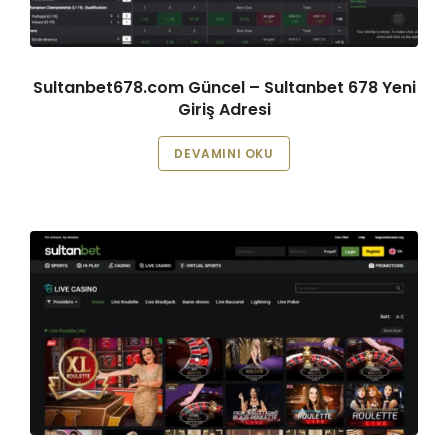
Sultanbet678.com Güncel – Sultanbet 678 Yeni
Giriş Adresi
DEVAMINI OKU