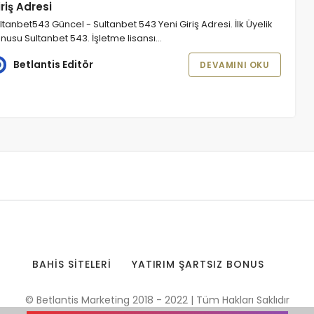
riş Adresi
ltanbet543 Güncel - Sultanbet 543 Yeni Giriş Adresi. İlk Üyelik
nusu Sultanbet 543. İşletme lisansı…
Betlantis Editör
DEVAMINI OKU
BAHIS SITELERI
YATIRIM ŞARTSIZ BONUS
© Betlantis Marketing 2018 - 2022 | Tüm Hakları Saklıdır