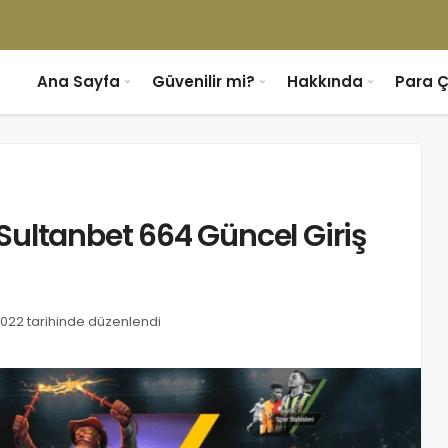
Ana Sayfa
Güvenilir mi?
Hakkında
Para 
ultanbet 664 Güncel Giriş
022 tarihinde düzenlendi