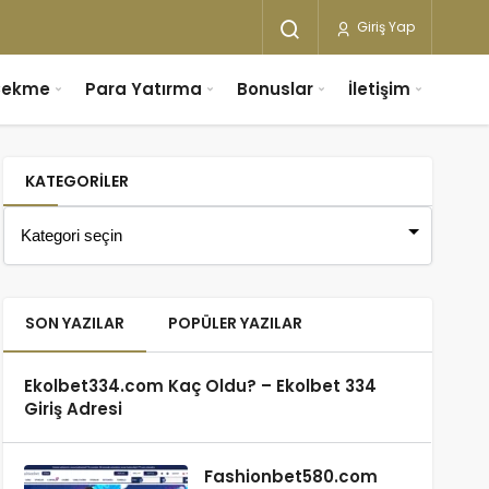
Giriş Yap
Çekme
Para Yatırma
Bonuslar
İletişim
KATEGORILER
SON YAZILAR
POPÜLER YAZILAR
Ekolbet334.com Kaç Oldu? – Ekolbet 334
Giriş Adresi
Fashionbet580.com