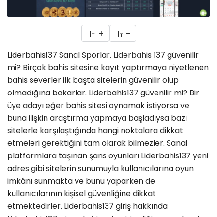
+
-
Liderbahis137 Sanal Sporlar.
Liderbahis
137 güvenilir
mi? Birçok bahis sitesine kayıt yaptırmaya niyetlenen
bahis severler ilk başta sitelerin güvenilir olup
olmadığına bakarlar. Liderbahis137 güvenilir mi? Bir
üye adayı eğer bahis sitesi oynamak istiyorsa ve
buna ilişkin araştırma yapmaya başladıysa bazı
sitelerle karşılaştığında hangi noktalara dikkat
etmeleri gerektiğini tam olarak bilmezler. Sanal
platformlara taşınan şans oyunları Liderbahis137 yeni
adres gibi sitelerin sunumuyla kullanıcılarına oyun
imkânı sunmakta ve bunu yaparken de
kullanıcılarının kişisel güvenliğine dikkat
etmektedirler. Liderbahis137 giriş hakkında